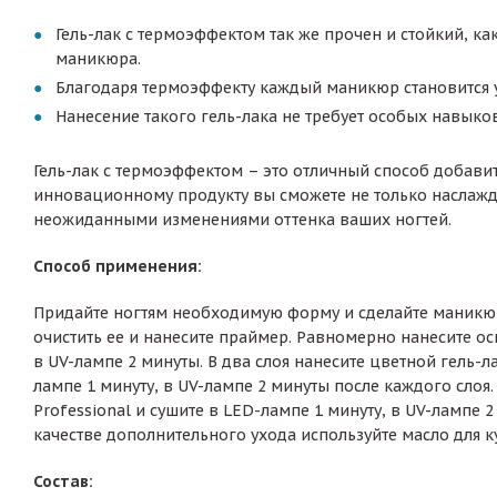
Гель-лак с термоэффектом так же прочен и стойкий, ка
маникюра.
Благодаря термоэффекту каждый маникюр становится 
Нанесение такого гель-лака не требует особых навыков
Гель-лак с термоэффектом – это отличный способ добави
инновационному продукту вы сможете не только наслажд
неожиданными изменениями оттенка ваших ногтей.
Способ применения:
Придайте ногтям необходимую форму и сделайте маникю
очистить ее и нанесите праймер. Равномерно нанесите осн
в UV-лампе 2 минуты. В два слоя нанесите цветной гель-л
лампе 1 минуту, в UV-лампе 2 минуты после каждого слоя.
Professional и сушите в LED-лампе 1 минуту, в UV-лампе
качестве дополнительного ухода используйте масло для к
Состав: