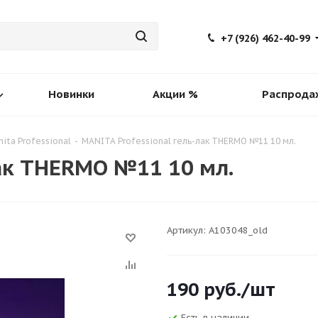
+7 (926) 462-40-99
Новинки
Акции %
Распрода
nita Professional
-
MANITA Professional гель-лак THERMO №11 10 мл.
лак THERMO №11 10 мл.
Артикул:
A103048_old
190
руб.
/шт
Есть в наличии