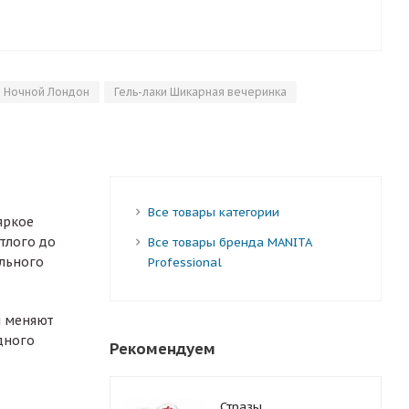
и Ночной Лондон
Гель-лаки Шикарная вечеринка
Все товары категории
яркое
етлого до
Все товары бренда MANITA
ильного
Professional
ы меняют
дного
Рекомендуем
Стразы