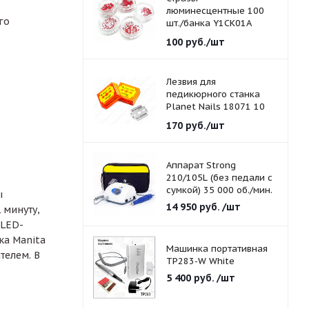
люминесцентные 100
го
шт./банка Y1CK01A
красные 1,5 мм.
100
руб.
/шт
Лезвия для
педикюрного станка
Planet Nails 18071 10
шт./уп.
170
руб.
/шт
Аппарат Strong
210/105L (без педали с
сумкой) 35 000 об./мин.
ы
14 950
руб.
/шт
 минуту,
 LED-
ка Manita
Машинка портативная
телем. В
TP283-W White
5 400
руб.
/шт