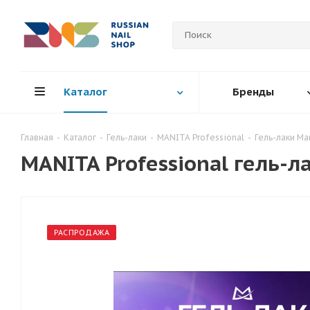
Каталог
Бренды
Главная
-
Каталог
-
Гель-лаки
-
MANITA Professional
-
Гель-лаки Ma
MANITA Professional гель-
РАСПРОДАЖА