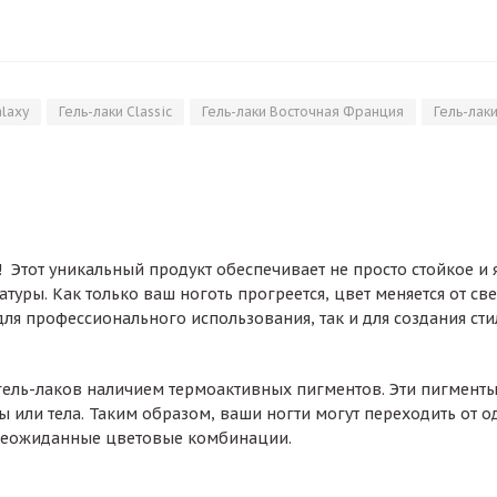
alaxy
Гель-лаки Classic
Гель-лаки Восточная Франция
Гель-лак
 Этот уникальный продукт обеспечивает не просто стойкое и 
туры. Как только ваш ноготь прогреется, цвет меняется от св
для профессионального использования, так и для создания ст
 гель-лаков наличием термоактивных пигментов. Эти пигмент
или тела. Таким образом, ваши ногти могут переходить от о
е неожиданные цветовые комбинации.