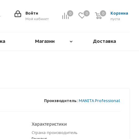
Войти
Корзина
0
0
0
0
Мой кабинет
пуста
жа
Магазин
Доставка
Производитель:
MANITA Professional
Характеристики
Страна производитель
Гонконг