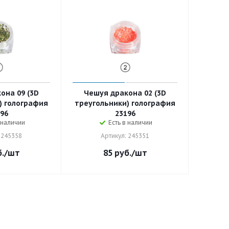
она 09 (3D
Чешуя дракона 02 (3D
) голография
треугольники) голография
96
23196
 наличии
Есть в наличии
 245358
Артикул: 245351
.
/шт
85
руб.
/шт