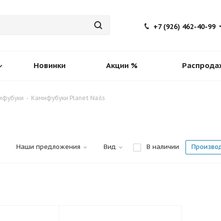
+7 (926) 462-40-99
Новинки
Акции %
Распрода
ифубуки
-
Камифубуки Planet Nails
Наши предложения
Вид
В наличии
Произво