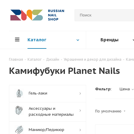
Каталог
Бренды
Главная
-
Каталог
-
Дизайн
-
Украшения и декор для дизайна
-
Кам
Камифубуки Planet Nails
Фильтр:
Цена
Гель-лаки
Аксессуары и
По умолчанию
расходные материалы
Маниюр/Педикюр