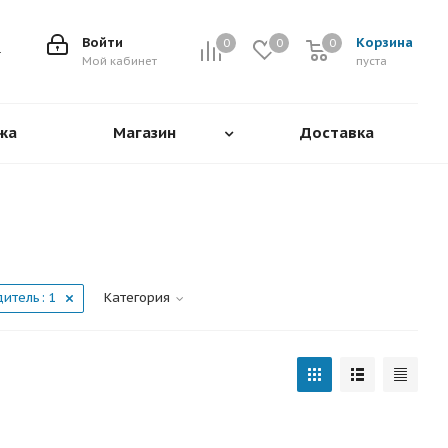
Войти
Корзина
0
0
0
0
Мой кабинет
пуста
жа
Магазин
Доставка
дитель
: 1
Категория