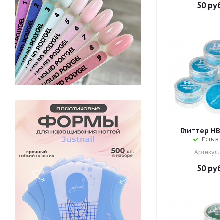
50
руб
Глиттер HB 
Есть в
Артикул:
50
руб