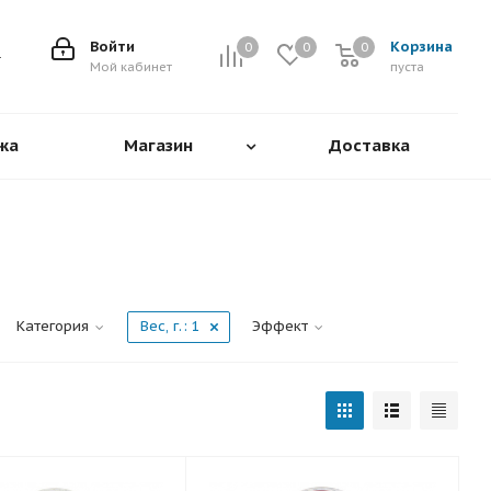
Войти
Корзина
0
0
0
0
Мой кабинет
пуста
жа
Магазин
Доставка
Категория
Вес, г.
: 1
Эффект