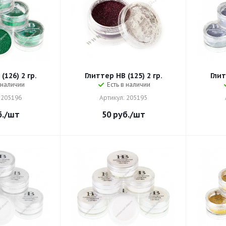
(126) 2 гр.
Глиттер HB (125) 2 гр.
Глит
 наличии
Есть в наличии
 205196
Артикул: 205195
.
/шт
50
руб.
/шт