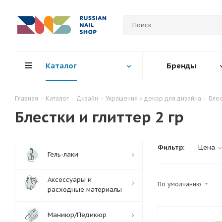
Каталог
Бренды
Главная
-
Каталог
-
Дизайн
-
Украшения и декор для дизайна
-
Блес
Блестки и глиттер 2 гр
Фильтр:
Цена
Гель-лаки
Аксессуары и
По умолчанию
расходные материалы
Маниюр/Педикюр