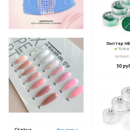
Глиттер HB 
Есть в
Артикул:
50
руб
Статьи
Все статьи