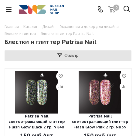
0
Главная
-
Каталог
-
Дизайн
-
Украшения и декор для дизайна
-
Блестки и глиттер
-
Блестки и глиттер Patrisa Nail
Блестки и глиттер Patrisa Nail
Фильтр
Patrisa Nail
Patrisa Nail
светоотражающий глиттер
светоотражающий глиттер
Flash Glow Black 2 гр. NK40
Flash Glow Pink 2 гр. NK39
150
руб.
/шт
150
руб.
/шт