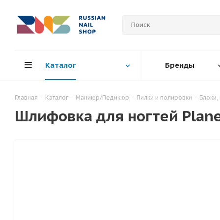
Каталог
Бренды
Главная
-
Каталог
-
Маниюр/Педикюр
-
Пилки и полировки
-
Блоки,
Шлифовка для ногтей Plane