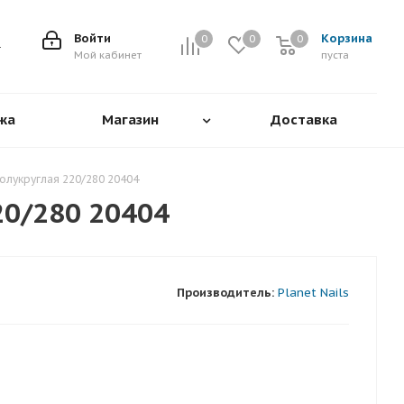
Войти
Корзина
0
0
0
0
Мой кабинет
пуста
жа
Магазин
Доставка
олукруглая 220/280 20404
20/280 20404
Производитель:
Planet Nails