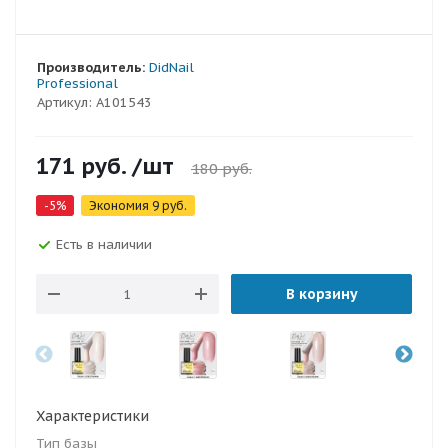
Производитель:
DidNail
Professional
Артикул:
A101543
171
руб.
/шт
180
руб.
-
5
%
Экономия
9
руб.
Есть в наличии
В корзину
Характеристики
Тип базы